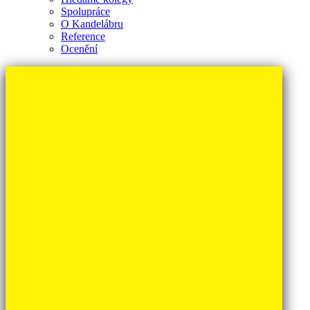
Spolupráce
O Kandelábru
Reference
Ocenění