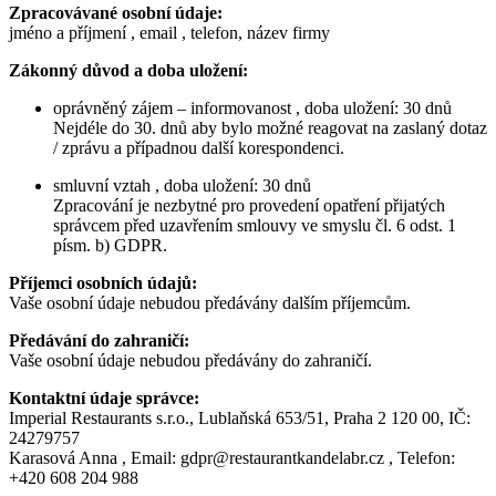
Zpracovávané osobní údaje:
jméno a příjmení , email , telefon, název firmy
Zákonný důvod a doba uložení:
oprávněný zájem – informovanost , doba uložení: 30 dnů
Nejdéle do 30. dnů aby bylo možné reagovat na zaslaný dotaz
/ zprávu a případnou další korespondenci.
smluvní vztah , doba uložení: 30 dnů
Zpracování je nezbytné pro provedení opatření přijatých
správcem před uzavřením smlouvy ve smyslu čl. 6 odst. 1
písm. b) GDPR.
Příjemci osobních údajů:
Vaše osobní údaje nebudou předávány dalším příjemcům.
Předávání do zahraničí:
Vaše osobní údaje nebudou předávány do zahraničí.
Kontaktní údaje správce:
Imperial Restaurants s.r.o., Lublaňská 653/51, Praha 2 120 00, IČ:
24279757
Karasová Anna , Email: gdpr@restaurantkandelabr.cz , Telefon:
+420 608 204 988