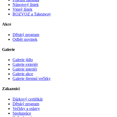
Nápojový lístek
Vinný lístek
ROZVOZ a Takeaway
Akce
Dětský program
Odběr novinek
Galerie
Galerie jídlo
Galerie exteriér
Galerie interiér
Galerie akce
Galerie firemní večírky
Zákaznici
Dárkový certifikát
Dětský program
Večírky a oslavy
Spolupráce