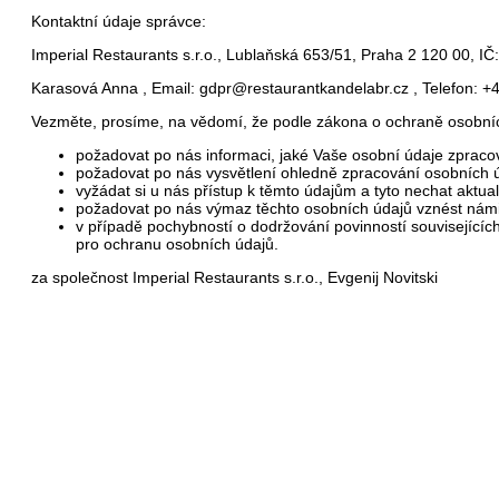
Kontaktní údaje správce:
Imperial Restaurants s.r.o., Lublaňská 653/51, Praha 2 120 00, I
Karasová Anna , Email: gdpr@restaurantkandelabr.cz , Telefon: 
Vezměte, prosíme, na vědomí, že podle zákona o ochraně osobní
požadovat po nás informaci, jaké Vaše osobní údaje zprac
požadovat po nás vysvětlení ohledně zpracování osobních 
vyžádat si u nás přístup k těmto údajům a tyto nechat aktual
požadovat po nás výmaz těchto osobních údajů vznést námit
v případě pochybností o dodržování povinností související
pro ochranu osobních údajů.
za společnost Imperial Restaurants s.r.o., Evgenij Novitski