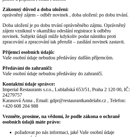
Zákonný důvod a doba uložení:
oprávněný zájem – odběr novinek , doba uložení: po dobu trvání.
Doba uložení je po dobu trvání oprávněného zájmu. Oprávněný
zájem vzniknul v okamžiku odeslání registrace k odběru
novinek. Subjekt údajů může kdykoliv podat námitku proti
zpracování a zpracování tak přerušit – zasílání novinek zastavit.
Příjemci osobních údajů:
Vaše osobní údaje nebudou předávány dalším příjemcům.
Předávání do zahraničí:
Vaše osobní údaje nebudou předávány do zahraničí.
Kontaktní údaje správce:
Imperial Restaurants s.r.o., Lublaňská 653/51, Praha 2 120 00, IČ:
24279757
Karasová Anna , Email: gdpr@restaurantkandelabr.cz , Telefon:
+420 608 204 988
Vezměte, prosíme, na vědomí, že podle zákona o ochraně
osobních údajů máte právo:
požadovat po nás informaci, jaké Vaše osobní údaje