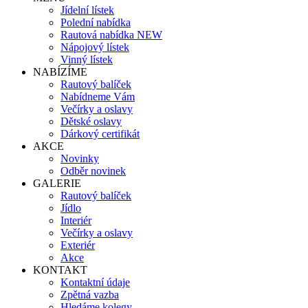
Jídelní lístek
Polední nabídka
Rautová nabídka NEW
Nápojový lístek
Vinný lístek
NABÍZÍME
Rautový balíček
Nabídneme Vám
Večírky a oslavy
Dětské oslavy
Dárkový certifikát
AKCE
Novinky
Odběr novinek
GALERIE
Rautový balíček
Jídlo
Interiér
Večírky a oslavy
Exteriér
Akce
KONTAKT
Kontaktní údaje
Zpětná vazba
Hledáme kolegy