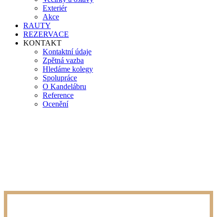
Exteriér
Akce
RAUTY
REZERVACE
KONTAKT
Kontaktní údaje
Zpětná vazba
Hledáme kolegy
Spolupráce
O Kandelábru
Reference
Ocenění