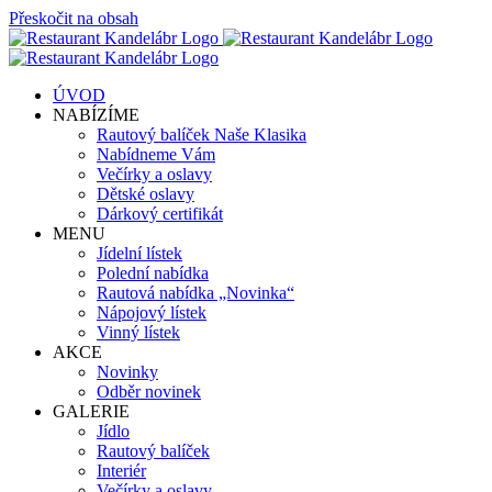
Přeskočit na obsah
ÚVOD
NABÍZÍME
Rautový balíček Naše Klasika
Nabídneme Vám
Večírky a oslavy
Dětské oslavy
Dárkový certifikát
MENU
Jídelní lístek
Polední nabídka
Rautová nabídka „Novinka“
Nápojový lístek
Vinný lístek
AKCE
Novinky
Odběr novinek
GALERIE
Jídlo
Rautový balíček
Interiér
Večírky a oslavy