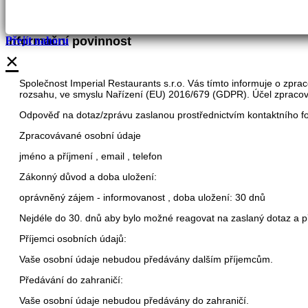
Informační povinnost
Přejít nahoru
×
Společnost Imperial Restaurants s.r.o. Vás tímto informuje o zpr
rozsahu, ve smyslu Nařízení (EU) 2016/679 (GDPR).
Účel zpracov
Odpověď na dotaz/zprávu zaslanou prostřednictvím kontaktního f
Zpracovávané osobní údaje
jméno a příjmení , email , telefon
Zákonný důvod a doba uložení:
oprávněný zájem - informovanost , doba uložení: 30 dnů
Nejdéle do 30. dnů aby bylo možné reagovat na zaslaný dotaz a 
Příjemci osobních údajů:
Vaše osobní údaje nebudou předávány dalším příjemcům.
Předávání do zahraničí:
Vaše osobní údaje nebudou předávány do zahraničí.