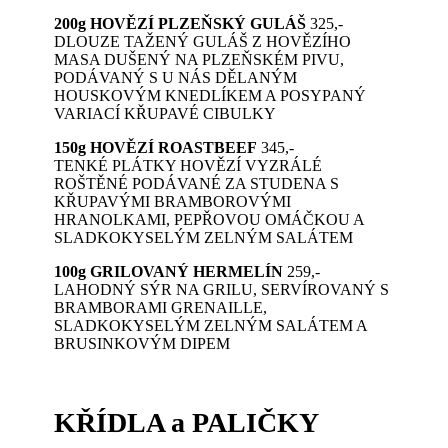
200g HOVĚZÍ PLZEŇSKÝ GULÁŠ
325,-
DLOUZE TAŽENÝ GULÁŠ Z HOVĚZÍHO
MASA DUŠENÝ NA PLZEŇSKÉM PIVU,
PODÁVANÝ S U NÁS DĚLANÝM
HOUSKOVÝM KNEDLÍKEM A POSYPANÝ
VARIACÍ KŘUPAVÉ CIBULKY
150g HOVĚZÍ ROASTBEEF
345,-
TENKÉ PLÁTKY HOVĚZÍ VYZRÁLÉ
ROŠTĚNÉ PODÁVANÉ ZA STUDENA S
KŘUPAVÝMI BRAMBOROVÝMI
HRANOLKAMI, PEPŘOVOU OMÁČKOU A
SLADKOKYSELÝM ZELNÝM SALÁTEM
100g GRILOVANÝ HERMELÍN
259,-
LAHODNÝ SÝR NA GRILU, SERVÍROVANÝ S
BRAMBORAMI GRENAILLE,
SLADKOKYSELÝM ZELNÝM SALÁTEM A
BRUSINKOVÝM DIPEM
KŘÍDLA a PALIČKY