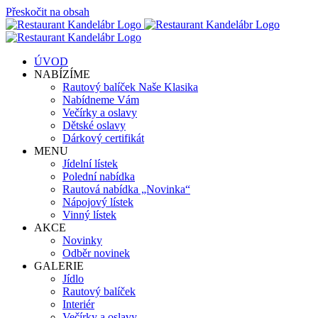
Přeskočit na obsah
ÚVOD
NABÍZÍME
Rautový balíček Naše Klasika
Nabídneme Vám
Večírky a oslavy
Dětské oslavy
Dárkový certifikát
MENU
Jídelní lístek
Polední nabídka
Rautová nabídka „Novinka“
Nápojový lístek
Vinný lístek
AKCE
Novinky
Odběr novinek
GALERIE
Jídlo
Rautový balíček
Interiér
Večírky a oslavy