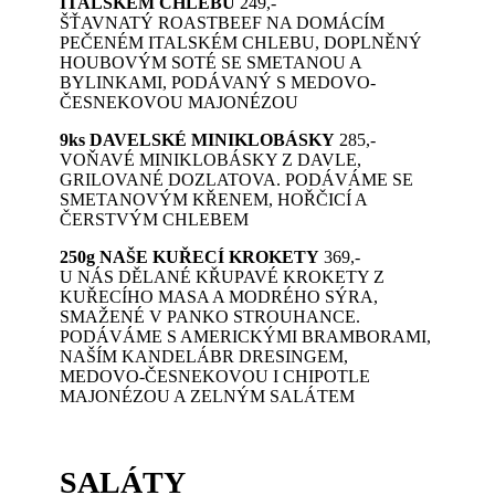
ITALSKÉM CHLEBU
249,-
ŠŤAVNATÝ ROASTBEEF NA DOMÁCÍM
PEČENÉM ITALSKÉM CHLEBU, DOPLNĚNÝ
HOUBOVÝM SOTÉ SE SMETANOU A
BYLINKAMI, PODÁVANÝ S MEDOVO-
ČESNEKOVOU MAJONÉZOU
9ks DAVELSKÉ MINIKLOBÁSKY
285,-
VOŇAVÉ MINIKLOBÁSKY Z DAVLE,
GRILOVANÉ DOZLATOVA. PODÁVÁME SE
SMETANOVÝM KŘENEM, HOŘČICÍ A
ČERSTVÝM CHLEBEM
250g NAŠE KUŘECÍ KROKETY
369,-
U NÁS DĚLANÉ KŘUPAVÉ KROKETY Z
KUŘECÍHO MASA A MODRÉHO SÝRA,
SMAŽENÉ V PANKO STROUHANCE.
PODÁVÁME S AMERICKÝMI BRAMBORAMI,
NAŠÍM KANDELÁBR DRESINGEM,
MEDOVO-ČESNEKOVOU I CHIPOTLE
MAJONÉZOU A ZELNÝM SALÁTEM
SALÁTY