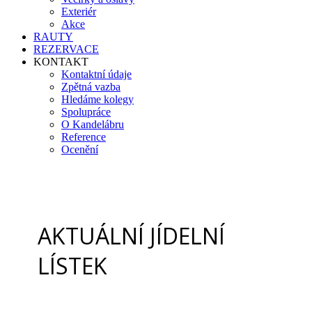
Exteriér
Akce
RAUTY
REZERVACE
KONTAKT
Kontaktní údaje
Zpětná vazba
Hledáme kolegy
Spolupráce
O Kandelábru
Reference
Ocenění
AKTUÁLNÍ JÍDELNÍ
LÍSTEK