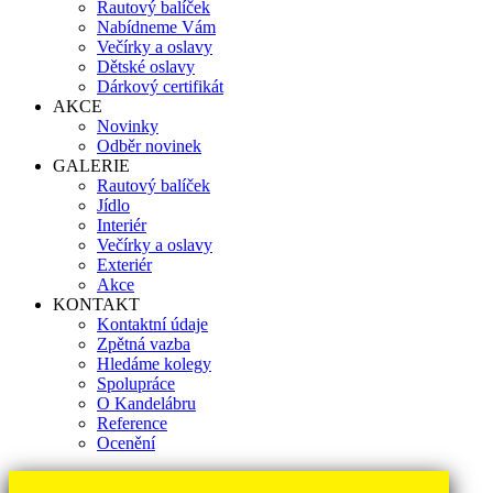
Rautový balíček
Nabídneme Vám
Večírky a oslavy
Dětské oslavy
Dárkový certifikát
AKCE
Novinky
Odběr novinek
GALERIE
Rautový balíček
Jídlo
Interiér
Večírky a oslavy
Exteriér
Akce
KONTAKT
Kontaktní údaje
Zpětná vazba
Hledáme kolegy
Spolupráce
O Kandelábru
Reference
Ocenění