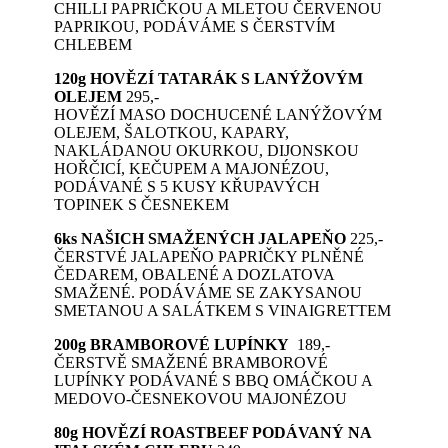
CHILLI PAPRIČKOU A MLETOU ČERVENOU
PAPRIKOU, PODÁVÁME S ČERSTVÍM
CHLEBEM
120g HOVĚZÍ TATARÁK S LANÝŽOVÝM
OLEJEM
295,-
HOVĚZÍ MASO DOCHUCENÉ LANÝŽOVÝM
OLEJEM, ŠALOTKOU, KAPARY,
NAKLÁDANOU OKURKOU, DIJONSKOU
HOŘČICÍ, KEČUPEM A MAJONÉZOU,
PODÁVANÉ S 5 KUSY KŘUPAVÝCH
TOPINEK S ČESNEKEM
6ks NAŠICH SMAŽENÝCH JALAPEŇO
225,-
ČERSTVÉ JALAPEŇO PAPRIČKY PLNĚNÉ
ČEDAREM, OBALENÉ A DOZLATOVA
SMAŽENÉ. PODÁVÁME SE ZAKYSANOU
SMETANOU A SALÁTKEM S VINAIGRETTEM
200g BRAMBOROVÉ LUPÍNKY
189,-
ČERSTVĚ SMAŽENÉ BRAMBOROVÉ
LUPÍNKY PODÁVANÉ S BBQ OMÁČKOU A
MEDOVO-ČESNEKOVOU MAJONÉZOU
80g HOVĚZÍ ROASTBEEF PODÁVANÝ NA