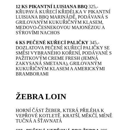
12 KS PIKANTNÍ LUISIANA BBQ
325,-
KŘUPAVÁ KUŘECÍ KŘIDÉLKA V PIKANTNÍ
LUISIANA BBQ MARINÁDĚ, PODÁVANÁ S
GRILOVANÝM KUKUŘIČNÝM KLASEM,
MEDOVO-ČESNEKOVOU MAJONÉZOU A
SÝROVÍMI NACHOS
6 KS PEČENÉ KUŘECÍ PALIČKY
345,-
DOZLATOVA PEČENÉ KUŘECÍ PALIČKY SE
SMĚSI VYBRANÉHO KOŘENÍ, PODÁVANÉ S
PAŽITKOVÝM CREME FRESH (JEMNÁ
ZAKYSANÁ SMETANA), GRILOVANÝM
KUKUŘIČNÝM KLASEM A AMERICKÝMI
BRAMBORAMI
ŽEBRA LOIN
HORNÍ ČÁST ŽEBER, KTERÁ PŘILÉHA K
VEPŘOVÉ KOTLETĚ. KRATŠÍ, MĚKČÍ, MÉNĚ
TUČNÁ A ŠŤAVNATÁ