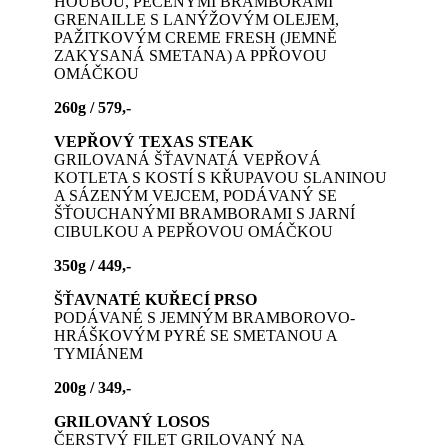
HOUBOU, PEČENÝMI BRAMBORAMI
GRENAILLE S LANÝŽOVÝM OLEJEM,
PAŽITKOVÝM CREME FRESH (JEMNĚ
ZAKYSANÁ SMETANA) A PPŘOVOU
OMÁČKOU
260g / 579,-
VEPŘOVÝ TEXAS STEAK
GRILOVANÁ ŠŤAVNATÁ VEPŘOVÁ
KOTLETA S KOSTÍ S KŘUPAVOU SLANINOU
A SÁZENÝM VEJCEM, PODÁVANÝ SE
ŠŤOUCHANÝMI BRAMBORAMI S JARNÍ
CIBULKOU A PEPŘOVOU OMÁČKOU
350g / 449,-
ŠŤAVNATÉ KUŘECÍ PRSO
PODÁVANÉ S JEMNÝM BRAMBOROVO-
HRÁŠKOVÝM PYRÉ SE SMETANOU A
TYMIÁNEM
200g / 349,-
GRILOVANÝ LOSOS
ČERSTVÝ FILET GRILOVANÝ NA