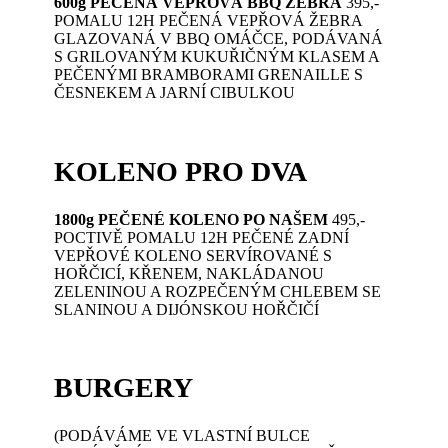
600g PEČENÁ VEPŘOVÁ BBQ ŽEBRA
395,-
POMALU 12H PEČENÁ VEPŘOVÁ ŽEBRA
GLAZOVANÁ V BBQ OMÁČCE, PODÁVANÁ
S GRILOVANÝM KUKUŘIČNÝM KLASEM A
PEČENÝMI BRAMBORAMI GRENAILLE S
ČESNEKEM A JARNÍ CIBULKOU
KOLENO PRO DVA
1800g PEČENÉ KOLENO PO NAŠEM
495,-
POCTIVĚ POMALU 12H PEČENÉ ZADNÍ
VEPŘOVÉ KOLENO SERVÍROVANÉ S
HOŘČICÍ, KŘENEM, NAKLÁDANOU
ZELENINOU A ROZPEČENÝM CHLEBEM SE
SLANINOU A DIJÓNSKOU HOŘČIČÍ
BURGERY
(PODÁVÁME VE VLASTNÍ BULCE