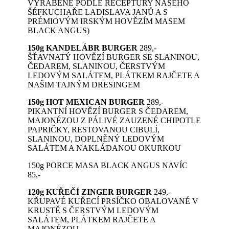
VYRÁBĚNÉ PODLE RECEPTURY NAŠEHO
ŠÉFKUCHAŘE LADISLAVA JANŮ A S
PRÉMIOVÝM IRSKÝM HOVĚZÍM MASEM
BLACK ANGUS)
150g KANDELÁBR BURGER
289,-
ŠŤAVNATÝ HOVĚZÍ BURGER SE SLANINOU,
ČEDAREM, SLANINOU, ČERSTVÝM
LEDOVÝM SALÁTEM, PLÁTKEM RAJČETE A
NAŠIM TAJNÝM DRESINGEM
150g HOT MEXICAN BURGER
289,-
PIKANTNÍ HOVĚZÍ BURGER S ČEDAREM,
MAJONÉZOU Z PÁLIVÉ ZAUZENÉ CHIPOTLE
PAPRIČKY, RESTOVANOU CIBULÍ,
SLANINOU, DOPLNĚNÝ LEDOVÝM
SALÁTEM A NAKLÁDANOU OKURKOU
150g PORCE MASA BLACK ANGUS NAVÍC
85,-
120g KUŘEČÍ ZINGER BURGER
249,-
KŘUPAVÉ KUŘECÍ PRSÍČKO OBALOVANÉ V
KRUSTĚ S ČERSTVÝM LEDOVÝM
SALÁTEM, PLÁTKEM RAJČETE A
MAJONÉZOU