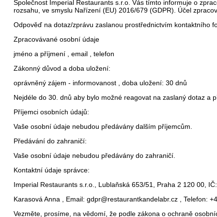
Společnost Imperial Restaurants s.r.o. Vás tímto informuje o zpr
rozsahu, ve smyslu Nařízení (EU) 2016/679 (GDPR).
Účel zpracov
Odpověď na dotaz/zprávu zaslanou prostřednictvím kontaktního f
Zpracovávané osobní údaje
jméno a příjmení , email , telefon
Zákonný důvod a doba uložení:
oprávněný zájem - informovanost , doba uložení: 30 dnů
Nejdéle do 30. dnů aby bylo možné reagovat na zaslaný dotaz a 
Příjemci osobních údajů:
Vaše osobní údaje nebudou předávány dalším příjemcům.
Předávání do zahraničí:
Vaše osobní údaje nebudou předávány do zahraničí.
Kontaktní údaje správce:
Imperial Restaurants s.r.o., Lublaňská 653/51, Praha 2 120 00, I
Karasová Anna , Email: gdpr@restaurantkandelabr.cz , Telefon: 
Vezměte, prosíme, na vědomí, že podle zákona o ochraně osobní