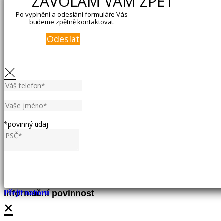
ZAVOLÁM VÁM ZPĚT
Po vyplnění a odeslání formuláře Vás
budeme zpětně kontaktovat.
Odeslat
×
*povinný údaj
Informační povinnost
Přejít nahoru
×