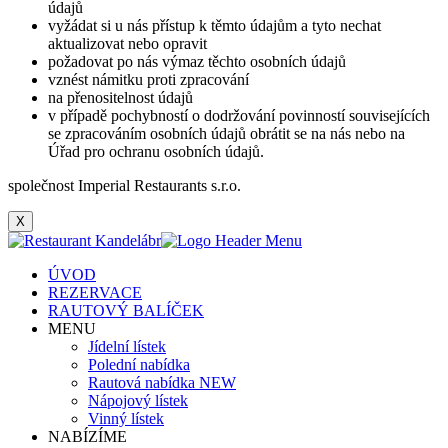
údajů
vyžádat si u nás přístup k těmto údajům a tyto nechat
aktualizovat nebo opravit
požadovat po nás výmaz těchto osobních údajů
vznést námitku proti zpracování
na přenositelnost údajů
v případě pochybností o dodržování povinností souvisejících
se zpracováním osobních údajů obrátit se na nás nebo na
Úřad pro ochranu osobních údajů.
společnost Imperial Restaurants s.r.o.
X
ÚVOD
REZERVACE
RAUTOVÝ BALÍČEK
MENU
Jídelní lístek
Polední nabídka
Rautová nabídka NEW
Nápojový lístek
Vinný lístek
NABÍZÍME