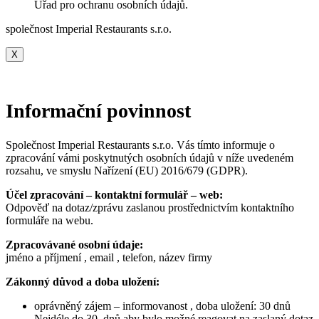
Úřad pro ochranu osobních údajů.
společnost Imperial Restaurants s.r.o.
X
Informační povinnost
Společnost Imperial Restaurants s.r.o. Vás tímto informuje o
zpracování vámi poskytnutých osobních údajů v níže uvedeném
rozsahu, ve smyslu Nařízení (EU) 2016/679 (GDPR).
Účel zpracování – kontaktní formulář – web:
Odpověď na dotaz/zprávu zaslanou prostřednictvím kontaktního
formuláře na webu.
Zpracovávané osobní údaje:
jméno a příjmení , email , telefon, název firmy
Zákonný důvod a doba uložení:
oprávněný zájem – informovanost , doba uložení: 30 dnů
Nejdéle do 30. dnů aby bylo možné reagovat na zaslaný dotaz