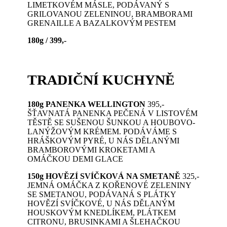
LIMETKOVÉM MÁSLE, PODÁVANÝ S
GRILOVANOU ZELENINOU, BRAMBORAMI
GRENAILLE A BAZALKOVÝM PESTEM
180g / 399,-
TRADIČNÍ KUCHYNĚ
180g PANENKA WELLINGTON
395,-
ŠŤAVNATÁ PANENKA PEČENÁ V LISTOVÉM
TĚSTĚ SE SUŠENOU ŠUNKOU A HOUBOVO-
LANÝŽOVÝM KRÉMEM. PODÁVÁME S
HRÁŠKOVÝM PYRÉ, U NÁS DĚLANÝMI
BRAMBOROVÝMI KROKETAMI A
OMÁČKOU DEMI GLACE
150g HOVĚZÍ SVÍČKOVÁ NA SMETANĚ
325,-
JEMNÁ OMÁČKA Z KOŘENOVÉ ZELENINY
SE SMETANOU, PODÁVANÁ S PLÁTKY
HOVĚZÍ SVÍČKOVÉ, U NÁS DĚLANÝM
HOUSKOVÝM KNEDLÍKEM, PLÁTKEM
CITRONU, BRUSINKAMI A ŠLEHAČKOU