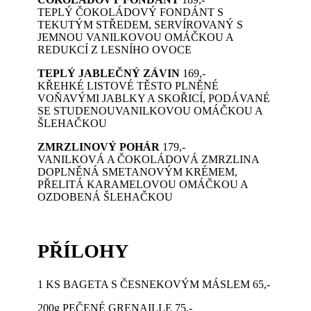
TEPLÝ ČOKOLÁDOVÝ FONDÁNT S
TEKUTÝM STŘEDEM, SERVÍROVANÝ S
JEMNOU VANILKOVOU OMÁČKOU A
REDUKCÍ Z LESNÍHO OVOCE
TEPLÝ JABLEČNÝ ZÁVIN
169,-
KŘEHKÉ LISTOVÉ TĚSTO PLNĚNÉ
VOŇAVÝMI JABLKY A SKOŘICÍ, PODÁVANÉ
SE STUDENOUVANILKOVOU OMÁČKOU A
ŠLEHAČKOU
ZMRZLINOVÝ POHÁR
179,-
VANILKOVÁ A ČOKOLÁDOVÁ ZMRZLINA
DOPLNĚNÁ SMETANOVÝM KRÉMEM,
PŘELITÁ KARAMELOVOU OMÁČKOU A
OZDOBENÁ ŠLEHAČKOU
PŘÍLOHY
1 KS BAGETA S ČESNEKOVÝM MÁSLEM 65,-
200g PEČENÉ GRENAILLE 75,-