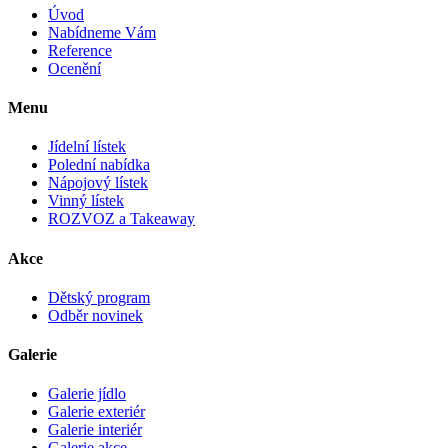
Úvod
Nabídneme Vám
Reference
Ocenění
Menu
Jídelní lístek
Polední nabídka
Nápojový lístek
Vinný lístek
ROZVOZ a Takeaway
Akce
Dětský program
Odběr novinek
Galerie
Galerie jídlo
Galerie exteriér
Galerie interiér
Galerie akce